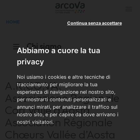
Togg
navi
HOME
Continua senza accettare
Chi siamo
Abbiamo a cuore la tua
privacy
Noi usiamo i cookies e altre tecniche di
A.R.CO.VA.
tracciamento per migliorare la tua
esperienza di navigazione nel nostro sito,
Associazione Regionale
per mostrarti contenuti personalizzati e
Cori Valle d'Aosta
annunci mirati, per analizzare il traffico sul
nostro sito, e per capire da dove arrivano i
Association Régionale
nostri visitatori.
Chœurs Vallée d’Aosta