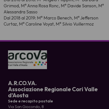
Grimod, M° Anna Rosa Ronc, M° Davide Sanson, M°
Alessandra Sasso
Dal 2018 al 2019: M° Marco Benech, M° Jefferson
Curtaz, M° Caroline Voyat, M° Silvio Vuillermoz
A.R.CO.VA.
Associazione Regionale Cori Valle
d'Aosta
Sede e recapito postale
Via San Giocondo, 8