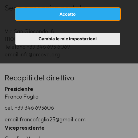
Sede e recapito postale
Accetto
Via San Giocondo, 8
11100 Aosta
Cambia le mie impostazioni
Telefono +39 346 693 6069
email info@arcova.org
Recapiti del direttivo
Presidente
Franco Foglia
cel. +39 346 693606
email francofoglia25@gmail.com
Vicepresidente