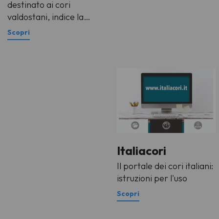
destinato ai cori
valdostani, indice la
prima edizione del
Concorso di
Composizione Corale
“Antichi canti, nuove
voci”, rivolto a
compositori interessati
alla valorizzazione della
tradizione musicale,
linguistica e culturale
della Valle d’Aosta
Italiacori
attraverso la scrittura
corale contemporanea.
Il portale dei cori italiani:
istruzioni per l'uso