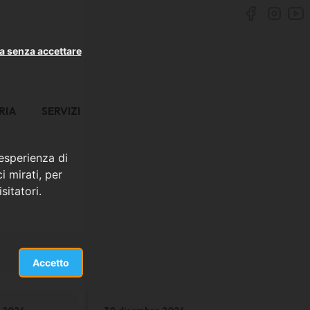
a senza accettare
RIA
SERVIZI
 esperienza di
i mirati, per
sitatori.
Accetto