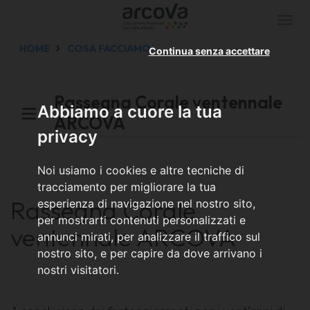
Togg
navi
HOME
COSA FACCIAMO
Continua senza accettare
Rassegna Corale ventennale
Abbiamo a cuore la tua
ARCOVA
privacy
Noi usiamo i cookies e altre tecniche di
tracciamento per migliorare la tua
Rassegna Corale
esperienza di navigazione nel nostro sito,
per mostrarti contenuti personalizzati e
ventennale ARCOVA
annunci mirati, per analizzare il traffico sul
nostro sito, e per capire da dove arrivano i
nostri visitatori.