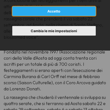
A conclusione dei festeggiamenti per i vent’anni di
attività, l’A.R.Co.V.A. organizza – con il patrocinio
Accetto
della Presidenza del Consiglio regionale - una
rassegna corale che prenderà il via sabato 22
settembre, ad Aosta, nella chiesa di Santo Stefano,
alle ore 21 con il gruppo vocale torinese "The
Cambia le mie impostazioni
blossomed voice".
Fondata nel novembre 1997 l’Associazione regionale
cori della Valle d’Aosta ad oggi conta trenta cori
iscritti per un totale di più di 700 coristi. I
festeggiamenti si erano aperti con l’esecuzione dei
Carmina Burana di Carl Orff nel mese di febbraio
scorso (Saison Culturelle), con il Coro Arcova guidato
da Lorenzo Donati.
La rassegna che chiuderà il ventennale si sviluppa su
quattro serate, che si terranno ad Aosta sabato 22 e
sabato 29 settembre, sabato 6 e sabato 13 ottobre.