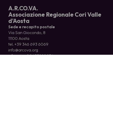
A.R.CO.VA.
Associazione Regionale Cori Valle
d'Aosta
Sede e recapito postale
Via San Giocondo, 8
11100 Aosta
tel. +39 346 693 6069
info@arcova.org
c.f. e p.iva 00653820076
CHI SIAMO
CORI ASSOCIATI
COSA FACCIAMO
NEWS
EDITORIA