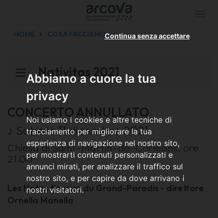
Togg
navi
HOME
COSA FACCIAMO
Continua senza accettare
Nativitas 2021
Abbiamo a cuore la tua
privacy
CONCERTO ANNULLATO
Noi usiamo i cookies e altre tecniche di
♪ Sabato 11 dicembre 2021
tracciamento per migliorare la tua
esperienza di navigazione nel nostro sito,
Chiesa di Saint-Martin-de-Corléans, ore
per mostrarti contenuti personalizzati e
21.00
annunci mirati, per analizzare il traffico sul
nostro sito, e per capire da dove arrivano i
Les Notes fleuries du Grand-Paradis - direttore
nostri visitatori.
Ornella Manella